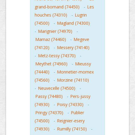
grand-bornand (74450)
-
Les
houches (74310)
-
Lugrin
(74500)
-
Magland (74300)
-
Marignier (74970)
-
Marnaz (74460)
-
Megeve
(74120)
-
Messery (74140)
-
Metz-tessy (74370)
-
Meythet (74960)
-
Mieussy
(74440)
-
Monnetier-mornex
(74560)
-
Morzine (74110)
-
Neuvecelle (74500)
-
Passy (74480)
-
Pers-jussy
(74930)
-
Poisy (74330)
-
Pringy (74370)
-
Publier
(74500)
-
Reignier-esery
(74930)
-
Rumilly (74150)
-