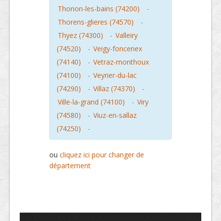
Thonon-les-bains (74200)
-
Thorens-glieres (74570)
-
Thyez (74300)
-
Valleiry
(74520)
-
Veigy-foncenex
(74140)
-
Vetraz-monthoux
(74100)
-
Veyrier-du-lac
(74290)
-
Villaz (74370)
-
Ville-la-grand (74100)
-
Viry
(74580)
-
Viuz-en-sallaz
(74250)
-
ou
cliquez ici pour changer de
département