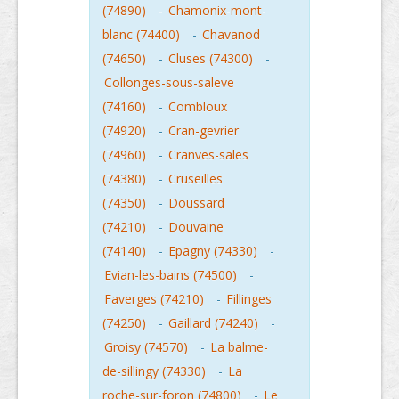
(74890)
-
Chamonix-mont-
blanc (74400)
-
Chavanod
(74650)
-
Cluses (74300)
-
Collonges-sous-saleve
(74160)
-
Combloux
(74920)
-
Cran-gevrier
(74960)
-
Cranves-sales
(74380)
-
Cruseilles
(74350)
-
Doussard
(74210)
-
Douvaine
(74140)
-
Epagny (74330)
-
Evian-les-bains (74500)
-
Faverges (74210)
-
Fillinges
(74250)
-
Gaillard (74240)
-
Groisy (74570)
-
La balme-
de-sillingy (74330)
-
La
roche-sur-foron (74800)
-
Le