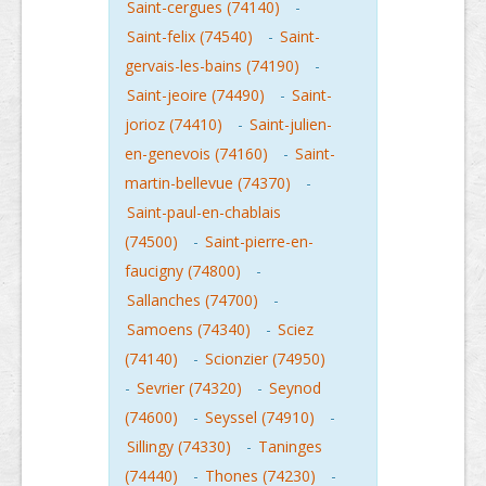
Saint-cergues (74140)
-
Saint-felix (74540)
-
Saint-
gervais-les-bains (74190)
-
Saint-jeoire (74490)
-
Saint-
jorioz (74410)
-
Saint-julien-
en-genevois (74160)
-
Saint-
martin-bellevue (74370)
-
Saint-paul-en-chablais
(74500)
-
Saint-pierre-en-
faucigny (74800)
-
Sallanches (74700)
-
Samoens (74340)
-
Sciez
(74140)
-
Scionzier (74950)
-
Sevrier (74320)
-
Seynod
(74600)
-
Seyssel (74910)
-
Sillingy (74330)
-
Taninges
(74440)
-
Thones (74230)
-