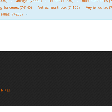
4330)
-
Taninges (74440)
-
Thones (74230)
-
Thonon-les-bains (
gy-foncenex (74140)
-
Vetraz-monthoux (74100)
-
Veyrier-du-lac (
-sallaz (74250)
-
RSS