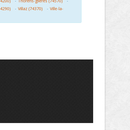
74200)
-
Thorens-glieres (74570)
-
74290)
-
Villaz (74370)
-
Ville-la-