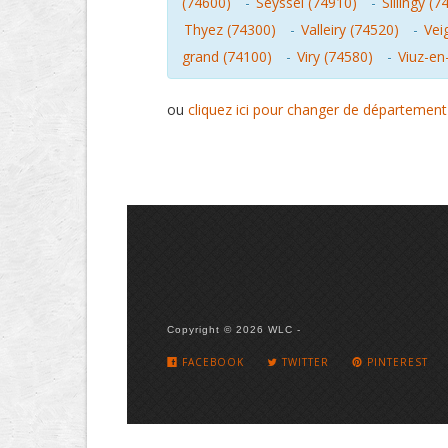
(74600)
-
Seyssel (74910)
-
Sillingy (7
Thyez (74300)
-
Valleiry (74520)
-
Vei
grand (74100)
-
Viry (74580)
-
Viuz-en
ou
cliquez ici pour changer de département
Copyright © 2026 WLC -
FACEBOOK
TWITTER
PINTEREST