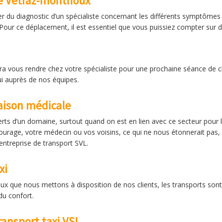
e Vetraz-monthoux
ser du diagnostic d’un spécialiste concernant les différents symptômes
 Pour ce déplacement, il est essentiel que vous puissiez compter su
dra vous rendre chez votre spécialiste pour une prochaine séance de 
ui auprès de nos équipes.
aison médicale
erts d’un domaine, surtout quand on est en lien avec ce secteur pour l
urage, votre médecin ou vos voisins, ce qui ne nous étonnerait pas,
entreprise de transport SVL.
xi
x que nous mettons à disposition de nos clients, les transports son
du confort.
ransport taxi VSL