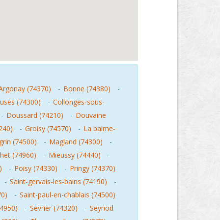
Argonay (74370)
-
Bonne (74380)
-
luses (74300)
-
Collonges-sous-
-
Doussard (74210)
-
Douvaine
4240)
-
Groisy (74570)
-
La balme-
grin (74500)
-
Magland (74300)
-
het (74960)
-
Mieussy (74440)
-
)
-
Poisy (74330)
-
Pringy (74370)
-
Saint-gervais-les-bains (74190)
-
70)
-
Saint-paul-en-chablais (74500)
74950)
-
Sevrier (74320)
-
Seynod