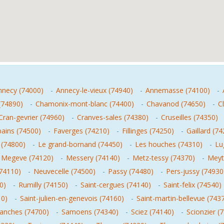
nnecy (74000)
-
Annecy-le-vieux (74940)
-
Annemasse (74100)
-
(74890)
-
Chamonix-mont-blanc (74400)
-
Chavanod (74650)
-
C
Cran-gevrier (74960)
-
Cranves-sales (74380)
-
Cruseilles (74350)
bains (74500)
-
Faverges (74210)
-
Fillinges (74250)
-
Gaillard (7
 (74800)
-
Le grand-bornand (74450)
-
Les houches (74310)
-
Lu
Megeve (74120)
-
Messery (74140)
-
Metz-tessy (74370)
-
Meyt
74110)
-
Neuvecelle (74500)
-
Passy (74480)
-
Pers-jussy (74930
0)
-
Rumilly (74150)
-
Saint-cergues (74140)
-
Saint-felix (74540)
10)
-
Saint-julien-en-genevois (74160)
-
Saint-martin-bellevue (743
lanches (74700)
-
Samoens (74340)
-
Sciez (74140)
-
Scionzier (