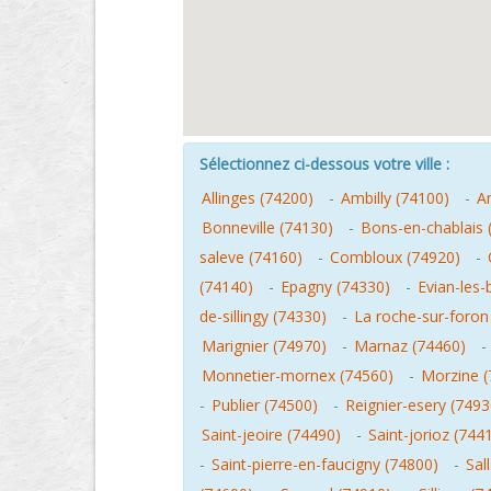
Sélectionnez ci-dessous votre ville :
Allinges (74200)
-
Ambilly (74100)
-
A
Bonneville (74130)
-
Bons-en-chablais 
saleve (74160)
-
Combloux (74920)
-
(74140)
-
Epagny (74330)
-
Evian-les-
de-sillingy (74330)
-
La roche-sur-foron
Marignier (74970)
-
Marnaz (74460)
-
Monnetier-mornex (74560)
-
Morzine (
-
Publier (74500)
-
Reignier-esery (7493
Saint-jeoire (74490)
-
Saint-jorioz (744
-
Saint-pierre-en-faucigny (74800)
-
Sal