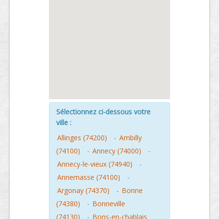
Sélectionnez ci-dessous votre
ville :
Allinges (74200)
-
Ambilly
(74100)
-
Annecy (74000)
-
Annecy-le-vieux (74940)
-
Annemasse (74100)
-
Argonay (74370)
-
Bonne
(74380)
-
Bonneville
(74130)
-
Bons-en-chablais