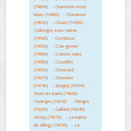
(74890)
-
Chamonix-mont-
blanc (74400)
-
Chavanod
(74650)
-
Cluses (74300)
-
Collonges-sous-saleve
(74160)
-
Combloux
(74920)
-
Cran-gevrier
(74960)
-
Cranves-sales
(74380)
-
Cruseilles
(74350)
-
Doussard
(74210)
-
Douvaine
(74140)
-
Epagny (74330)
-
Evian-les-bains (74500)
-
Faverges (74210)
-
Fillinges
(74250)
-
Gaillard (74240)
-
Groisy (74570)
-
La balme-
de-sillingy (74330)
-
La