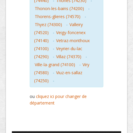
(74440)
-
Thones (74230)
-
Thonon-les-bains (74200)
-
Thorens-glieres (74570)
-
Thyez (74300)
-
Valleiry
(74520)
-
Veigy-foncenex
(74140)
-
Vetraz-monthoux
(74100)
-
Veyrier-du-lac
(74290)
-
Villaz (74370)
-
Ville-la-grand (74100)
-
Viry
(74580)
-
Viuz-en-sallaz
(74250)
-
ou
cliquez ici pour changer de
département