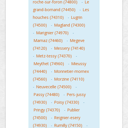
roche-sur-foron (74800)
-
Le
grand-bornand (74450)
-
Les
houches (74310)
-
Lugrin
(74500)
-
Magland (74300)
-
Marignier (74970)
-
Marnaz (74460)
-
Megeve
(74120)
-
Messery (74140)
-
Metz-tessy (74370)
-
Meythet (74960)
-
Mieussy
(74440)
-
Monnetier-mornex
(74560)
-
Morzine (74110)
-
Neuvecelle (74500)
-
Passy (74480)
-
Pers-jussy
(74930)
-
Poisy (74330)
-
Pringy (74370)
-
Publier
(74500)
-
Reignier-esery
(74930)
-
Rumilly (74150)
-